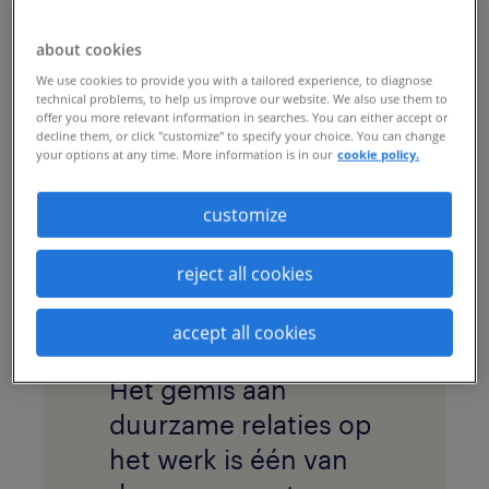
Harvard Business review
is het gemis aan
duurzame relaties op het werk, één van de
about cookies
voornaamste redenen waarom een nieuwe
We use cookies to provide you with a tailored experience, to diagnose
technical problems, to help us improve our website. We also use them to
medewerker al vlug uitkijkt naar een
offer you more relevant information in searches. You can either accept or
decline them, or click "customize" to specify your choice. You can change
andere job. Hoe creëer je een omgeving
your options at any time. More information is in our
cookie policy.
waar je nieuwe collega zich thuis voelt,
customize
waar hij zijn talenten kan ontwikkelen en
de beste versie van zichzelf kan zijn?
reject all cookies
accept all cookies
Het gemis aan
duurzame relaties op
het werk is één van