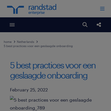
Toggle menubar
Open search
Share
home
Netherlands
5 best practices voor een geslaagde onboarding
5 best practices voor een
geslaagde onboarding
Published Date
February 25, 2022