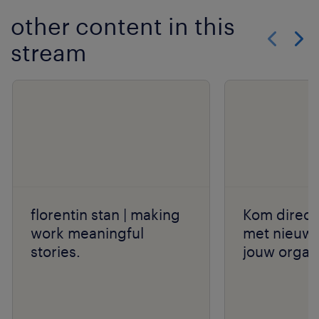
other content in this
stream
Show previo
Show 
florentin stan | making
Kom direct 
work meaningful
met nieuw 
stories.
jouw organi