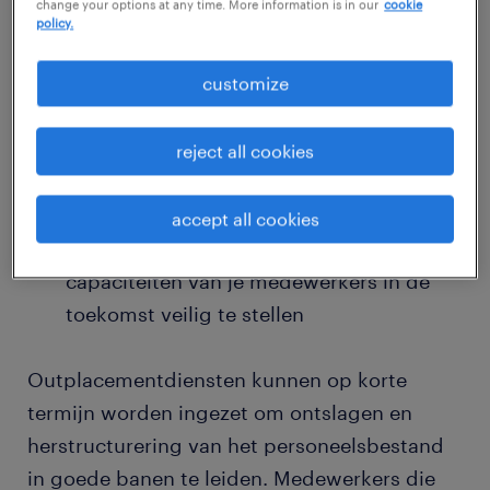
change your options at any time. More information is in our
cookie
mogelijk te maken
policy.
vacatures op maat via een netwerk van
customize
recruiters
emotionele steun en
reject all cookies
weerbaarheidstraining voor getroffen en
overgebleven werknemers
accept all cookies
Carrièremogelijkheden en scholing om de
capaciteiten van je medewerkers in de
toekomst veilig te stellen
Outplacementdiensten kunnen op korte
termijn worden ingezet om ontslagen en
herstructurering van het personeelsbestand
in goede banen te leiden. Medewerkers die