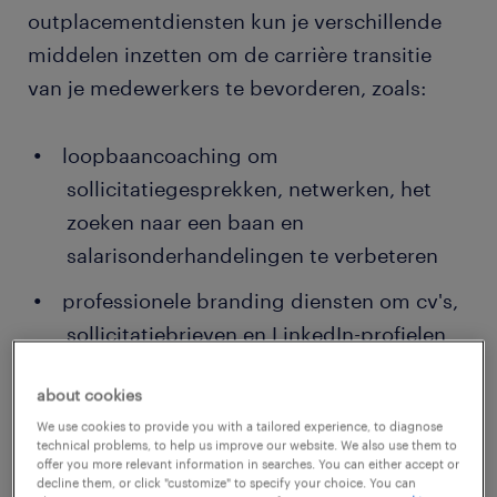
outplacementdiensten kun je verschillende
middelen inzetten om de carrière transitie
van je medewerkers te bevorderen, zoals:
loopbaancoaching om
sollicitatiegesprekken, netwerken, het
zoeken naar een baan en
salarisonderhandelingen te verbeteren
professionele branding diensten om cv's,
sollicitatiebrieven en LinkedIn-profielen
op te stellen
about cookies
technologische hulpmiddelen om online
We use cookies to provide you with a tailored experience, to diagnose
te zoeken naar vacatures, assessments en
technical problems, to help us improve our website. We also use them to
offer you more relevant information in searches. You can either accept or
het volgen van webinars en trainingen
decline them, or click "customize" to specify your choice. You can