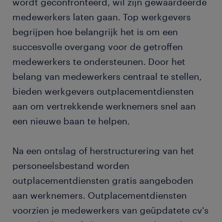
wordt geconfronteerd, wil zijn gewaardeerde
outplacementdiensten?
medewerkers laten gaan. Top werkgevers
begrijpen hoe belangrijk het is om een
hoe profiteert talent van outplacementdiensten?
succesvolle overgang voor de getroffen
wat kost een outplacementoplossing?
medewerkers te ondersteunen. Door het
belang van medewerkers centraal te stellen,
wat voor ROI kunnen we verwachten van
bieden werkgevers outplacementdiensten
outplacementdiensten?
aan om vertrekkende werknemers snel aan
een nieuwe baan te helpen.
hoe selecteren we een outplacementoplossing?
Na een ontslag of herstructurering van het
leer meer over outplacement.
personeelsbestand worden
outplacementdiensten gratis aangeboden
aan werknemers. Outplacementdiensten
voorzien je medewerkers van geüpdatete cv's