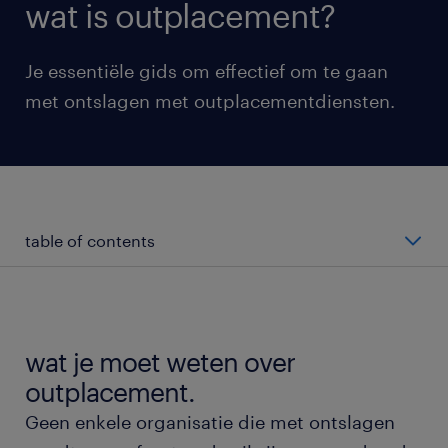
wat is outplacement?
Je essentiële gids om effectief om te gaan
met ontslagen met outplacementdiensten.
table of contents
wat is outplacement?
wanneer moeten we outplacementoplossingen
wat je moet weten over
gebruiken?
outplacement.
Geen enkele organisatie die met ontslagen
hoe profiteren bedrijven van