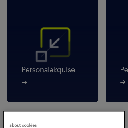
Personalakquise
Pe
about cookies