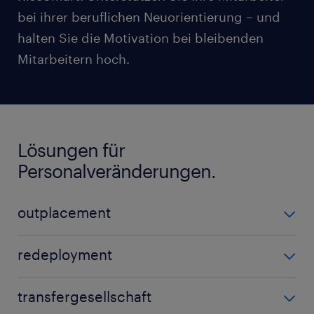
bei ihrer beruflichen Neuorientierung – und
halten Sie die Motivation bei bleibenden
Mitarbeitern hoch.
Lösungen für
Personalveränderungen.
outplacement
Erleichtern Sie den Übergang bei Entlassungen und
redeployment
stärken Sie Ihre Arbeitgebermarke. Helfen Sie Ihren
Mitarbeitern bei der Bewältigung von
Ein wichtiger Aspekt sind die Umschulung und
transfergesellschaft
Veränderungen in einer sich ständig wandelnden
Bindung wertvoller Fachkräfte, die andernfalls von
globalen Arbeitswelt.