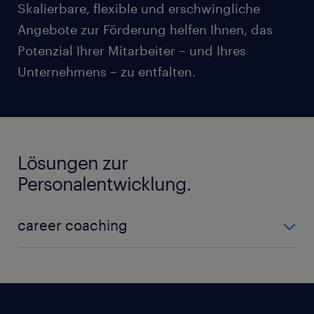
Skalierbare, flexible und erschwingliche
Angebote zur Förderung helfen Ihnen, das
Potenzial Ihrer Mitarbeiter – und Ihres
Unternehmens – zu entfalten.
Lösungen zur
Personalentwicklung.
career coaching
Mitarbeitern ist es wichtig, ihre Ziele zu erreichen
und Herausforderungen zu meistern. Mithilfe
unseres On-Demand-Coachings fördern Sie das
Engagement und die Mitarbeiterbindung an Ihr