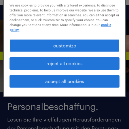
We use cookies to provide you with a tailored experience, to diagnose
technical problems, to help us improve our website. We also use them to
offer you more relevant information in searches. You can either accept or
decline them, or click "customize" to specify your choice. You can
change your options at any time. More information is in our
cookie
policy.
customize
reject all cookies
accept all cookies
Personalbeschaffung.
Lösen Sie Ihre vielfältigen Herausforderungen
der Personalbeschaffung mit den Beratungs-