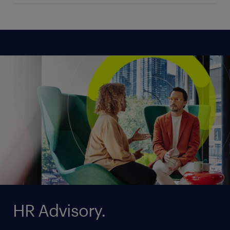
Entlassungen bedroht wären. So passt sich Ihr
Der Zweck einer Transfergesellschaft ist es, konkret
Unternehmen an die veränderten Anforderungen
vom Verlust des Arbeitsplatzes bedrohten
an.
Mitarbeitern im Rahmen eines auf maximal zwölf
mehr erfahren
Monate befristeten Beschäftigungsverhältnisses in
einer Transfergesellschaft zu einer neuen
mehr erfahren
unbefristeten Beschäftigung zu verhelfen.
mehr erfahren
HR Advisory.