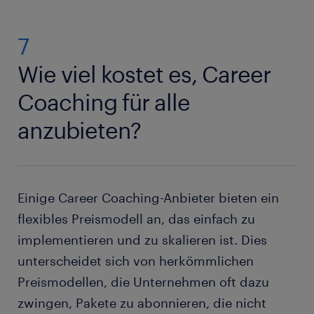
Mitarbeitende geschätzt und gehört fühlen.
Generationen von Arbeitnehmern:innen Seite an
entwicklung schaffen Organisationen einen
Seite arbeiten. Career Coaching unterstützt die
Arbeitsplatz voller Möglichkeiten, Wachstum und
individuellen Bedürfnisse jeder Generation und wirft
7
Sinnhaftigkeit.
gleichzeitig Licht auf bedeutende
Wie viel kostet es, Career
generationsspezifische Herausforderungen und
Überlegungen.
Coaching für alle
anzubieten?
Einige Career Coaching-Anbieter bieten ein
flexibles Preismodell an, das einfach zu
implementieren und zu skalieren ist. Dies
unterscheidet sich von herkömmlichen
Preismodellen, die Unternehmen oft dazu
zwingen, Pakete zu abonnieren, die nicht