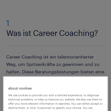
1
Was ist Career Coaching?
Career Coaching ist ein talentorientierter
Weg, um Spitzenkräfte zu gewinnen und zu
halten. Diese Beratungsleistungen bieten eine
Vielzahl von Expertentools und Ressourcen,
um das Wohlbefinden der Mitarbeitenden am
about cookies
Arbeitsplatz zu fördern. Coaching kann
We use cookies to provide you with a tailored experience, to diagnose
technical problems, to help us improve our website. We also use them to
Mitarbeitenden dabei helfen, Chancen zu
offer you more relevant information in searches. You can either accept or
erkennen, ihre Fähigkeiten zu bewerten,
decline them, or click "customize" to specify your choice. You can