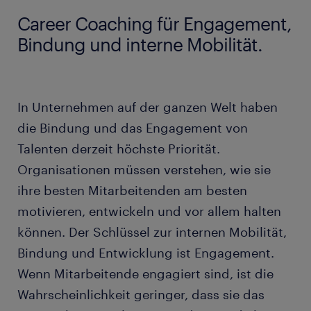
Was sind die Vorteile von Career Coaching?
Career Coaching für Engagement,
Bindung und interne Mobilität.
Was ist Career Coaching für alle?
Wie funktioniert Career Coaching?
In Unternehmen auf der ganzen Welt haben
die Bindung und das Engagement von
Warum benötigen unsere Mitarbeitenden Career
Talenten derzeit höchste Priorität.
Coaching?
Organisationen müssen verstehen, wie sie
Wie kann Career Coaching Mitarbeitenden und
ihre besten Mitarbeitenden am besten
Unternehmen zugutekommen?
motivieren, entwickeln und vor allem halten
können. Der Schlüssel zur internen Mobilität,
Wie viel kostet es, Career Coaching für alle
Bindung und Entwicklung ist Engagement.
anzubieten?
Wenn Mitarbeitende engagiert sind, ist die
Wahrscheinlichkeit geringer, dass sie das
Mit welcher Art von ROI können wir beim Career