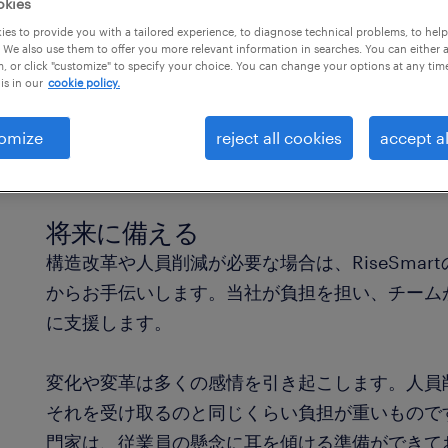
okies
es to provide you with a tailored experience, to diagnose technical problems, to hel
 We also use them to offer you more relevant information in searches. You can either 
, or click "customize" to specify your choice. You can change your options at any tim
is in our
cookie policy.
omize
reject all cookies
accept al
将来に備える
構造改革や人員削減が必要な場合は、RiseSma
からお手伝いします。当社が負担を担い、チーム
に支援します。
変化や変革は多くの感情を引き起こします。人員
それを受け取るのと同じくらい負担が重いものです。
門家は、従業員の懸念に耳を傾ける準備ができて