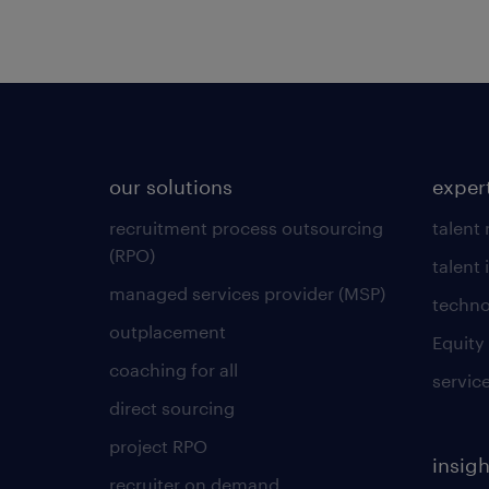
our solutions
exper
recruitment process outsourcing
talent
(RPO)
talent 
managed services provider (MSP)
techno
outplacement
Equity
coaching for all
servic
direct sourcing
project RPO
insigh
recruiter on demand