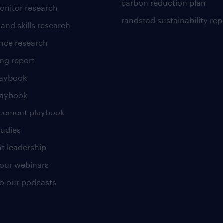
carbon reduction plan
nitor research
randstad sustainability rep
and skills research
nce research
ng report
laybook
laybook
cement playbook
tudies
t leadership
our webinars
 to our podcasts