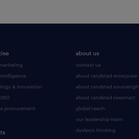
tise
about us
 marketing
contact us
intelligence
about randstad enterprise
logy & innovation
about randstad sourcerigh
 360
about randstad risesmart
es procurement
global reach
our leadership team
dyslexic thinking
ts