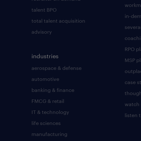
workmo
talent BPO
in-dem
total talent acquisition
severa
advisory
coachi
RPO p
industries
MSP p
aerospace & defense
outpla
automotive
case s
banking & finance
though
FMCG & retail
watch 
IT & technology
listen
life sciences
manufacturing