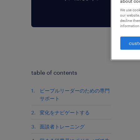
about co
We use cooki
our website.
decline them
information 
cust
table of contents
ピープルリーダーのための専門
サポート
変化をナビゲートする
面談者トレーニング