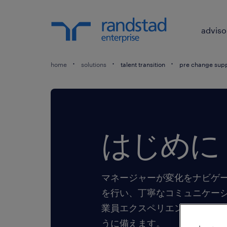
adviso
home
solutions
talent transition
pre change suppo
はじめに
マネージャーが変化をナビゲ
を行い、丁寧なコミュニケー
業員エクスペリエンスと雇用
うに備えます。