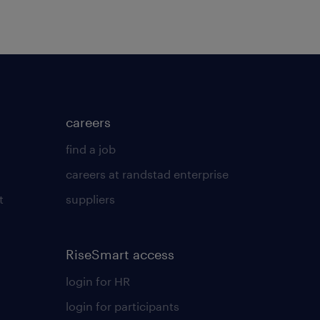
careers
find a job
careers at randstad enterprise
t
suppliers
RiseSmart access
login for HR
login for participants