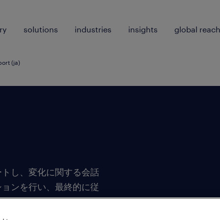
ry
solutions
industries
insights
global reac
rt (ja)
ートし、変化に関する会話
ションを行い、最終的に従
主ブランドを向上できるよ