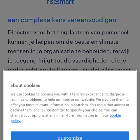
een complexe kans vereenvoudigen.
Diensten voor het herplaatsen van personeel
kunnen je helpen om de beste en slimste
mensen in je organisatie te behouden, terwijl
je toegang krijgt tot de vaardigheden die je
nodig hebt om te floreren - en dat alles terwijl
je een flexibele en mobiele werkomgeving
about cookies
creëert waarin mensen zich gewaardeerd
We use cookies to provide you with a tailored experience, to diagnose
voelen.
technical problems, to help us improve our website. We also use them to
offer you more relevant information in searches. You can either accept or
decline them, or click "customize" to specify your choice. You can
Maar voor organisaties met een groot,
change your options at any time. More information is in our
cookie
policy.
verspreid personeelsbestand is herplaatsing
geen eenvoudige taak. Het is een complexe
customize