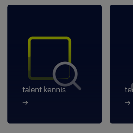
talent kennis
te