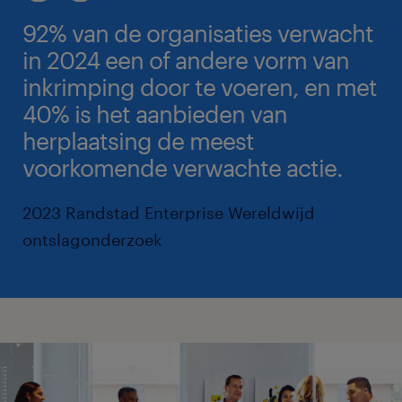
92% van de organisaties verwacht
in 2024 een of andere vorm van
inkrimping door te voeren, en met
40% is het aanbieden van
herplaatsing de meest
voorkomende verwachte actie.
2023 Randstad Enterprise Wereldwijd
ontslagonderzoek