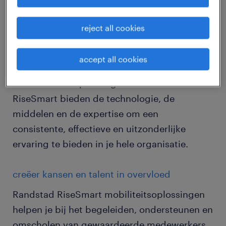
combinatie van het identificeren van talent en
open posities en het matchen van de ene met
reject all cookies
de andere over afdelingen, business units en
zelfs geografische locaties heen.
accept all cookies
De mobiliteitsoplossingen van Randstad
RiseSmart bieden de technologie, de
middelen en de expertise om een
consistente, effectieve en uitzonderlijke
ervaring te bieden in je hele organisatie.
creëer kansen en talent in overvloed
Randstad RiseSmart mobiliteitsoplossingen
helpen je bij het begeleiden, ondersteunen en
omscholen van gewaardeerde medewerkers