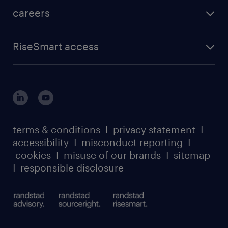
careers
RiseSmart access
terms & conditions
I
privacy statement
I
accessibility
I
misconduct reporting
I
cookies
I
misuse of our brands
I
sitemap
I
responsible disclosure