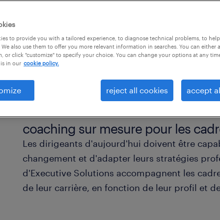
l et personnel.
okies
es to provide you with a tailored experience, to diagnose technical problems, to hel
 We also use them to offer you more relevant information in searches. You can either 
, or click "customize" to specify your choice. You can change your options at any tim
is in our
cookie policy.
omize
reject all cookies
accept al
coaching sur mesure pour les cadr
Les dirigeants d'aujourd'hui doivent être cap
changement et d'adapter leurs stratégies prof
d'Executive Solutions accompagnent les cadr
de leur carrière, en fonction de leur profil et d