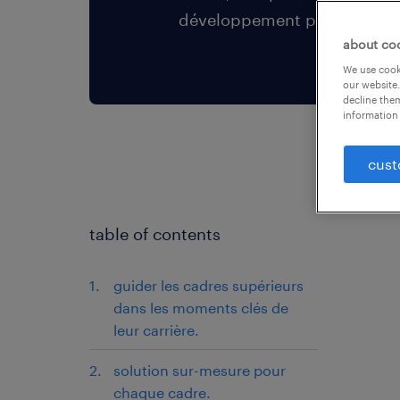
développement professionne
about co
We use cooki
our website.
decline them
information 
cust
table of contents
guider les cadres supérieurs
dans les moments clés de
leur carrière.
solution sur-mesure pour
chaque cadre.