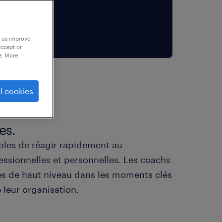
p us improve
accept or
e. More
l cookies
es.
ables de réagir rapidement au
essionnelles et personnelles. Les coachs
es de haut niveau dans les moments clés
e leur organisation.