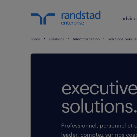
adviso
home
solutions
talent transition
solutions pour l
executiv
solutions
Professionnel, personnel et c
leader, comptez sur nos coa