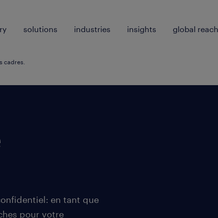
ry
solutions
industries
insights
global reac
es cadres.
e
.
onfidentiel: en tant que
ches pour votre