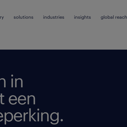
ry
solutions
industries
insights
global reac
n in
t een
eperking.