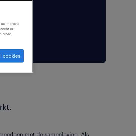
p us improve
accept or
e. More
l cookies
rkt.
r meedoen met de samenleving. Als