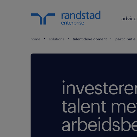
adviso
home
solutions
talent development
participatie
investere
talent me
arbeidsb