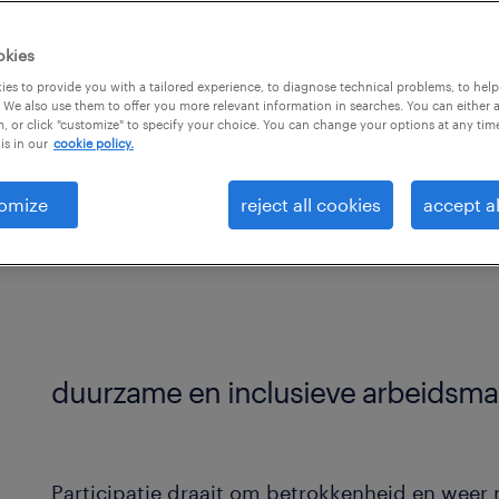
tie van mensen met een
 bij werk. Wil je
okies
sbeperking een kans
es to provide you with a tailored experience, to diagnose technical problems, to hel
 We also use them to offer you more relevant information in searches. You can either 
helpt je hierbij.
, or click "customize" to specify your choice. You can change your options at any tim
is in our
cookie policy.
omize
reject all cookies
accept al
duurzame en inclusieve arbeidsma
Participatie draait om betrokkenheid en wee