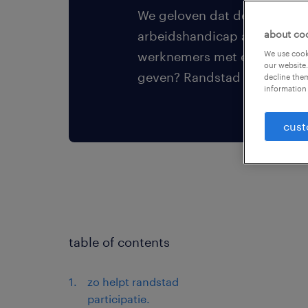
We geloven dat de participa
arbeidshandicap altijd begint
about co
werknemers met een arbeid
We use cooki
our website.
geven? Randstad Participatie 
decline them
information 
cust
table of contents
zo helpt randstad
participatie.