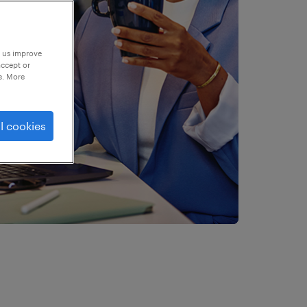
p us improve
accept or
e. More
l cookies