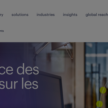
ry
solutions
industries
insights
global reac
nts
nce des
ur les