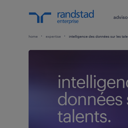
adviso
home
expertise
intelligence des données sur les tale
intellige
données s
talents.