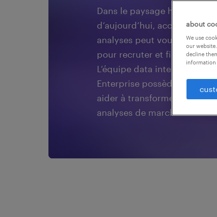
Dans le paysage hyper-compé
d’aujourd’hui, accéder aux 
about co
analyses peut vous donner un
We use cooki
our website.
pour recruter et fidéliser le
decline them
information 
L’équipe data intelligence d
Enterprise possède l’experti
cust
aider à transformer les donné
analyses de marché en votre