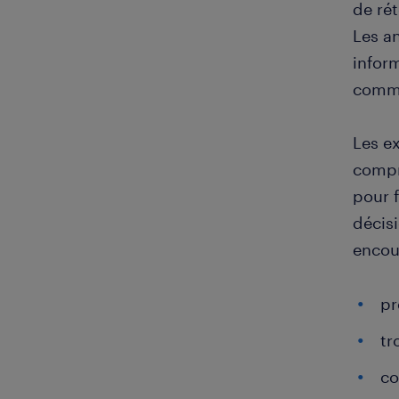
de rét
Les a
inform
commu
Les e
compr
pour f
décisi
encou
pr
tr
co