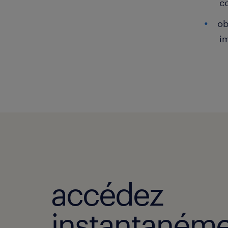
c
ob
i
accédez
instantanéme