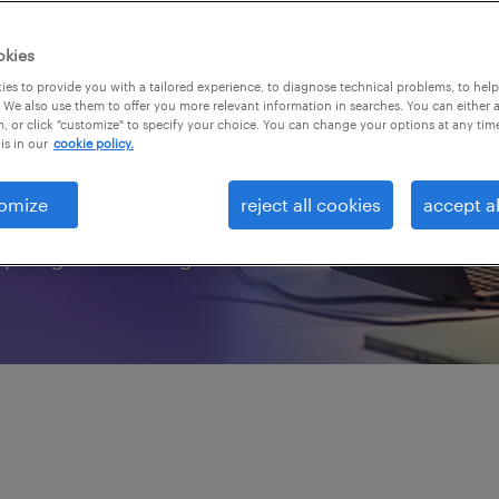
titif des talents
bonnes données et
okies
 avantage significatif
es to provide you with a tailored experience, to diagnose technical problems, to hel
 We also use them to offer you more relevant information in searches. You can either 
s meilleures personnes.
, or click "customize" to specify your choice. You can change your options at any tim
is in our
cookie policy.
es talents de Randstad
se nécessaire pour vous
omize
reject all cookies
accept al
es sur les talents et les
 plus grand avantage.