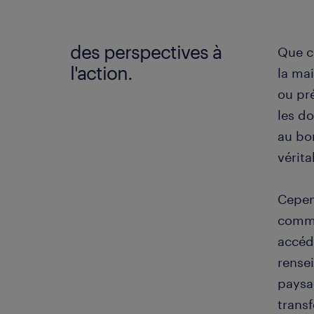
des perspectives à
Que ce
l'action.
la ma
ou pr
les d
au bon
vérita
Cepend
comme
accéd
rense
paysa
trans