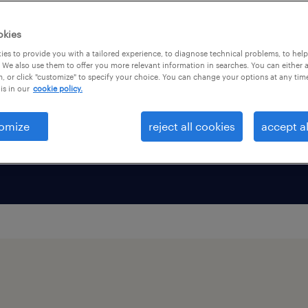
。
okies
ス環境で、貴社が組織にフ
es to provide you with a tailored experience, to diagnose technical problems, to hel
 We also use them to offer you more relevant information in searches. You can either 
けて獲得することは、企業
, or click "customize" to specify your choice. You can change your options at any tim
is in our
cookie policy.
す。このページでは、私た
に貴社の人材獲得に役立つ
omize
reject all cookies
accept al
す。