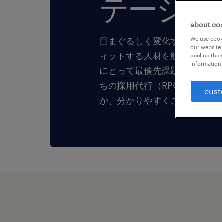
テージへ
about co
目まぐるしく変化するビジネ
We use cooki
our website.
ィットする人材を競合に先駆
decline them
information 
にとって最優先課題の一つで
ちの採用代行（RPO）がいか
cust
か、分かりやすくご紹介しま