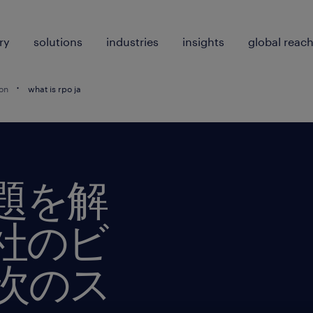
ry
solutions
industries
insights
global reac
ion
what is rpo ja
題を解
社のビ
次のス