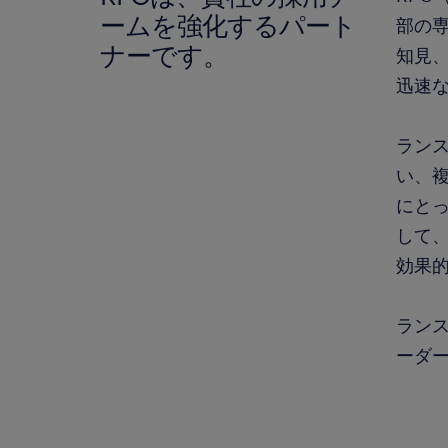
ームを強化するパート
部の
ナーです。
知見
迅速
ランス
い、
にと
して
効果
ラン
ーダ