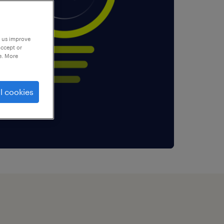
p us improve
accept or
e. More
l cookies