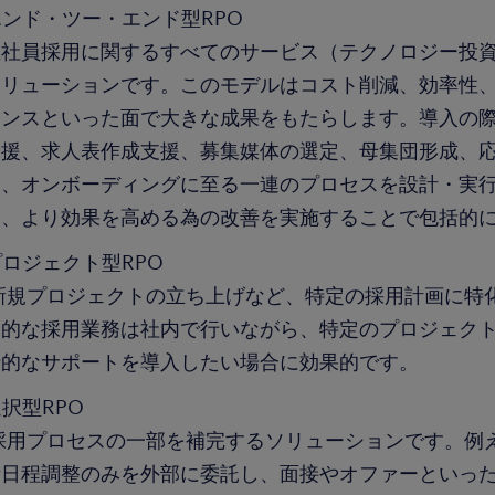
エンド・ツー・エンド型RPO
正社員採用に関するすべてのサービス（テクノロジー投
ソリューションです。このモデルはコスト削減、効率性
アンスといった面で大きな成果をもたらします。導入の際
支援、求人表作成支援、募集媒体の選定、母集団形成、
ー、オンボーディングに至る一連のプロセスを設計・実
や、より効果を高める為の改善を実施することで包括的
プロジェクト型RPO
新規プロジェクトの立ち上げなど、特定の採用計画に特
常的な採用業務は社内で行いながら、特定のプロジェク
括的なサポートを導入したい場合に効果的です。
択型RPO
採用プロセスの一部を補完するソリューションです。例
考日程調整のみを外部に委託し、面接やオファーといっ