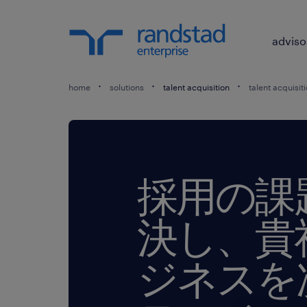
adviso
home
solutions
talent acquisition
talent acquisit
採用の課
決し、貴
ジネスを