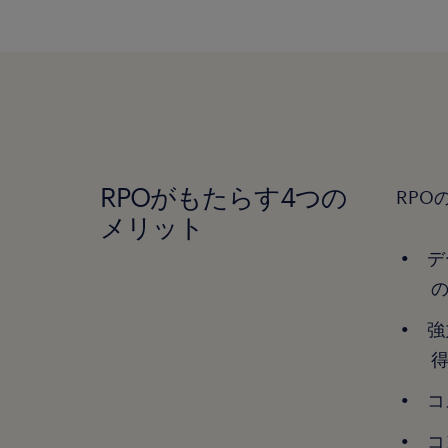
RPOがもたらす4つの
RPO
メリット
デ
強
コ
コ