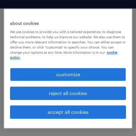
about cookies
We use cookies to provide you with a tailored experience, to diagnose
technical problems, to help us improve our website. We also use them to
qu’est-ce qu’un programme MSP ?
offer you more relevant information in searches. You can either accept or
decline them, or click "customize" to specify your choice. You can
change your options at any time. More information is in our
cookie
policy.
Un programme MSP (managed services
program) est une solution performante de
customize
gestion de main-d’oeuvre flexible. Les
avantages à recourir à un prestataire
reject all cookies
spécialisé dans ce type de solutions sont
nombreux. Parmi eux :
accept all cookies
l’expertise du marché