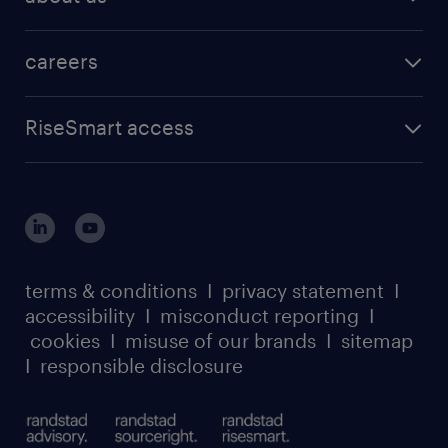
careers
RiseSmart access
terms & conditions
I
privacy statement
I
accessibility
I
misconduct reporting
I
cookies
I
misuse of our brands
I
sitemap
I
responsible disclosure