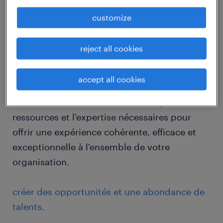
pourvoir, et de mise en adéquation des uns et
customize
des autres au sein des départements, des
unités opérationnelles et même des sites
reject all cookies
géographiques.
accept all cookies
Les services de redéploiement Randstad
RiseSmart fournissent la technologie, les
ressources et l'expertise nécessaires pour
offrir une expérience cohérente, efficace et
exceptionnelle à l'ensemble de votre
organisation.
créer des opportunités et une abondance de
talents.