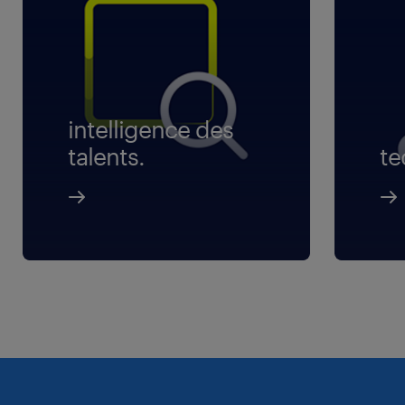
intelligence des
talents.
te