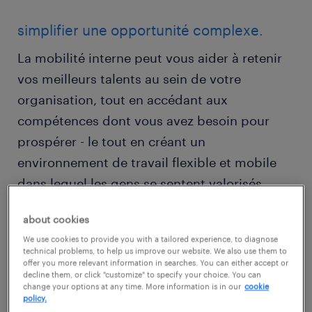
simplifier une opportunité complexe.
La mobilité interne peut vous aider à retenir
vos meilleurs talents au sein de votre
organisation, tout en accédant aux
compétences dont vous avez besoin pour
prospérer - le tout en créant un
environnement de travail flexible et mobile
dans lequel les gens se sentent valorisés.
about cookies
Mais pour les organisations dont la main-
We use cookies to provide you with a tailored experience, to diagnose
d'œuvre est largement distribuée, le
technical problems, to help us improve our website. We also use them to
offer you more relevant information in searches. You can either accept or
redéploiement n'est pas une tâche simple. Il
decline them, or click "customize" to specify your choice. You can
s'agit d'une combinaison complexe
change your options at any time. More information is in our
cookie
policy.
d'identification des talents et des postes à