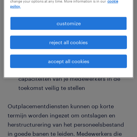
change your options at any time. More information is in our
cookie
mogelijk te maken
policy.
vacatures op maat via een netwerk van
customize
recruiters
emotionele steun en
reject all cookies
weerbaarheidstraining voor getroffen en
overgebleven werknemers
accept all cookies
Carrièremogelijkheden en scholing om de
capaciteiten van je medewerkers in de
toekomst veilig te stellen
Outplacementdiensten kunnen op korte
termijn worden ingezet om ontslagen en
herstructurering van het personeelsbestand
in goede banen te leiden. Medewerkers die