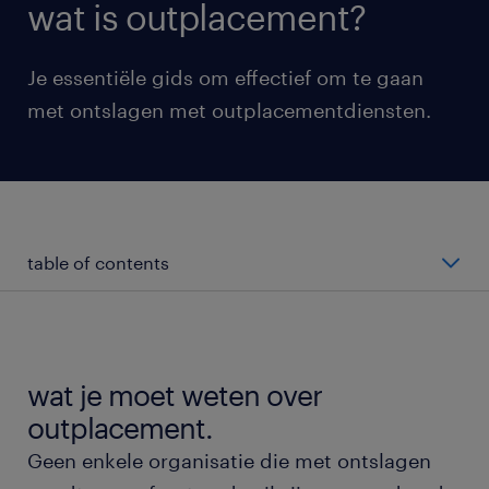
wat is outplacement?
Je essentiële gids om effectief om te gaan
met ontslagen met outplacementdiensten.
table of contents
wat is outplacement?
wanneer moeten we outplacementoplossingen
wat je moet weten over
gebruiken?
outplacement.
Geen enkele organisatie die met ontslagen
hoe profiteren bedrijven van