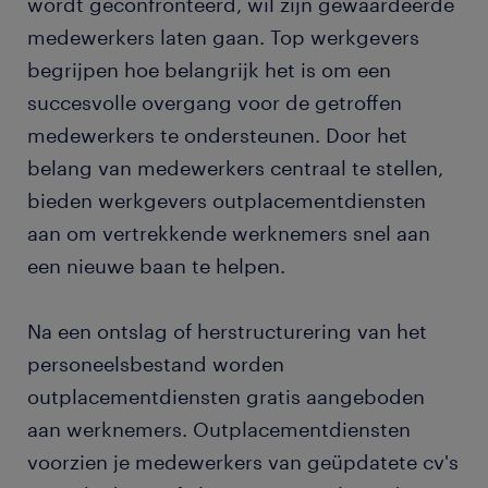
wordt geconfronteerd, wil zijn gewaardeerde
outplacementdiensten?
medewerkers laten gaan. Top werkgevers
begrijpen hoe belangrijk het is om een
hoe profiteert talent van outplacementdiensten?
succesvolle overgang voor de getroffen
wat kost een outplacementoplossing?
medewerkers te ondersteunen. Door het
belang van medewerkers centraal te stellen,
wat voor ROI kunnen we verwachten van
bieden werkgevers outplacementdiensten
outplacementdiensten?
aan om vertrekkende werknemers snel aan
een nieuwe baan te helpen.
hoe selecteren we een outplacementoplossing?
Na een ontslag of herstructurering van het
leer meer over outplacement.
personeelsbestand worden
outplacementdiensten gratis aangeboden
aan werknemers. Outplacementdiensten
voorzien je medewerkers van geüpdatete cv's