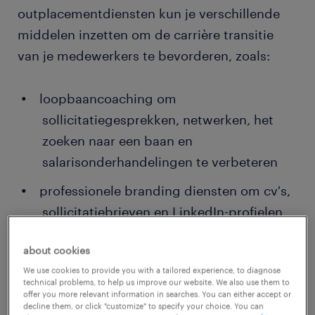
outplacementdiensten kun je verschillende
middelen inzetten om de carrière transitie
van je medewerkers te bevorderen, zoals:
loopbaancoaching om
sollicitatiegesprekken, netwerken, het
zoeken naar een baan en
salarisonderhandelingen te verbeteren
professionele branding diensten om cv's,
sollicitatiebrieven en LinkedIn-profielen
op te stellen
about cookies
technologische hulpmiddelen om online
We use cookies to provide you with a tailored experience, to diagnose
te zoeken naar vacatures, assessments en
technical problems, to help us improve our website. We also use them to
offer you more relevant information in searches. You can either accept or
het volgen van webinars en trainingen
decline them, or click "customize" to specify your choice. You can